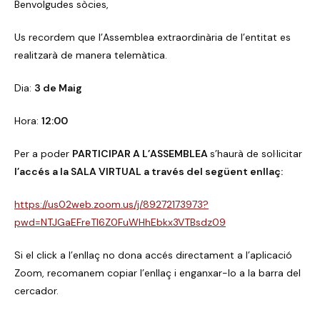
Benvolgudes sòcies,
Us recordem que l’Assemblea extraordinària de l’entitat es
realitzarà de manera telemàtica.
Dia:
3 de Maig
Hora:
12:00
Per a poder
PARTICIPAR A L’ASSEMBLEA
s’haurà de sol·licitar
l’accés a la SALA VIRTUAL a través del següent enllaç:
https://us02web.zoom.us/j/89272173973?
pwd=NTJGaEFreTl6Z0FuWHhEbkx3VTBsdz09
Si el click a l’enllaç no dona accés directament a l’aplicació
Zoom, recomanem copiar l’enllaç i enganxar-lo a la barra del
cercador.