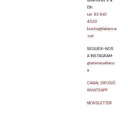
13h
tel: 93 841
4533
bustia@lalianca
.cat
SEGUEIX-NOS
A INSTAGRAM
@ateneualianc
a
CANAL DIFUSIÓ
WHATSAPP
NEWSLETTER