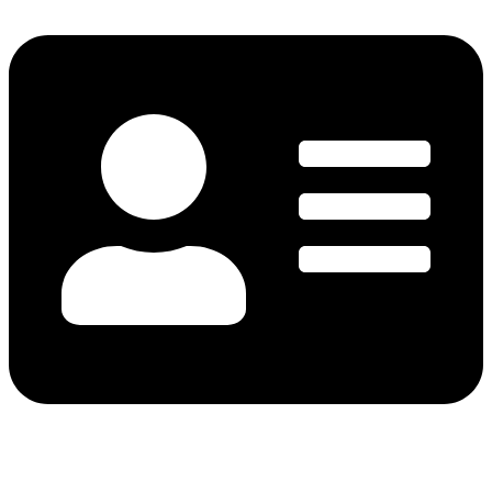
Vés
al
contingut