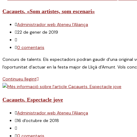
Cacauets. «Som artistes, som escenari»
Autor
Administrador web Ateneu l'Aliança
de
Entrada
22 de gener de 2019
l'entrada:
publicada:
Categoria
de
Comentaris
0 comentaris
l'entrada:
de
Concurs de talents. Els espectadors podran gaudir d'una original ve
l'entrada:
l'oportunitat d'actuar en la festa major de Lliçà d'Amunt. Vols concu
Cacauets.
Continueu llegint
«Som
artistes,
Cacauets. Espectacle jove
som
escenari»
Autor
Administrador web Ateneu l'Aliança
de
Entrada
16 d'octubre de 2018
l'entrada:
publicada:
Categoria
de
Comentaris
0 comentaris