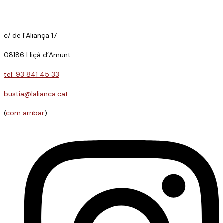
c/ de l’Aliança 17
08186 Lliçà d’Amunt
tel: 93 841 45 33
bustia@lalianca.cat
(
com arribar
)