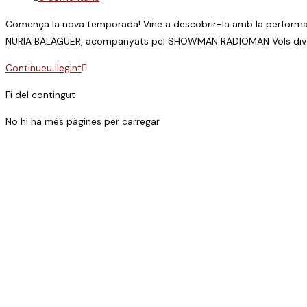
l'entrada:
de
Comença la nova temporada! Vine a descobrir-la amb la performa
l'entrada:
NURIA BALAGUER, acompanyats pel SHOWMAN RADIOMAN Vols divertir
Cacauets.
Continueu llegint
Espectacle
Fi del contingut
jove
No hi ha més pàgines per carregar