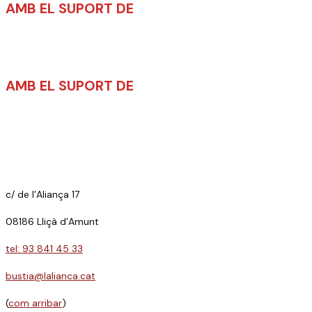
AMB EL SUPORT DE
AMB EL SUPORT DE
c/ de l’Aliança 17
08186 Lliçà d’Amunt
tel: 93 841 45 33
bustia@lalianca.cat
(
com arribar
)