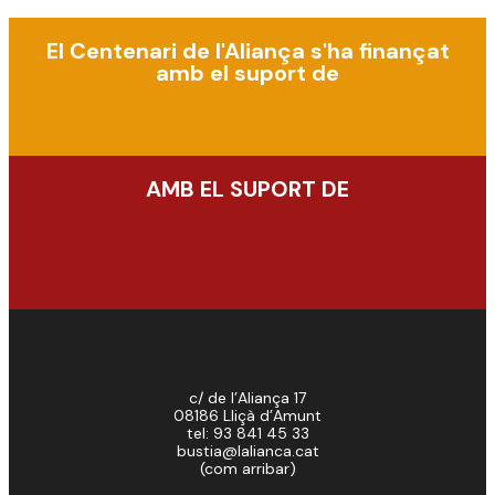
El Centenari de l'Aliança s'ha finançat
amb el suport de
AMB EL SUPORT DE
c/ de l’Aliança 17
08186 Lliçà d’Amunt
tel: 93 841 45 33
bustia@lalianca.cat
(
com arribar
)