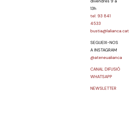
divendres 9 a
13h
tel: 93 841
4533
bustia@lalianca.cat
SEGUEIX-NOS
A INSTAGRAM
@ateneualianca
CANAL DIFUSIÓ
WHATSAPP
NEWSLETTER