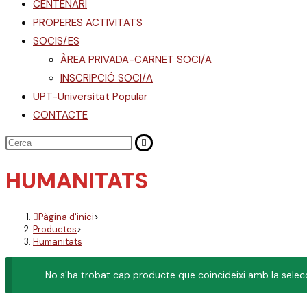
CENTENARI
PROPERES ACTIVITATS
SOCIS/ES
ÀREA PRIVADA-CARNET SOCI/A
INSCRIPCIÓ SOCI/A
UPT-Universitat Popular
CONTACTE
HUMANITATS
Pàgina d'inici
>
Productes
>
Humanitats
No s'ha trobat cap producte que coincideixi amb la selecc