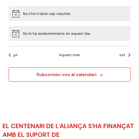
esdeveniments
esdeveniments
esdeveniments
esdeveniments
esdeveniments
esdeven
No s'ha trobat cap resultat.
Avís
No hi ha esdeveniments en aquest dia.
Avís
jul.
Aquest mes
set.
Subscriviu-vos al calendari
EL CENTENARI DE L'ALIANÇA S'HA FINANÇAT
AMB EL SUPORT DE