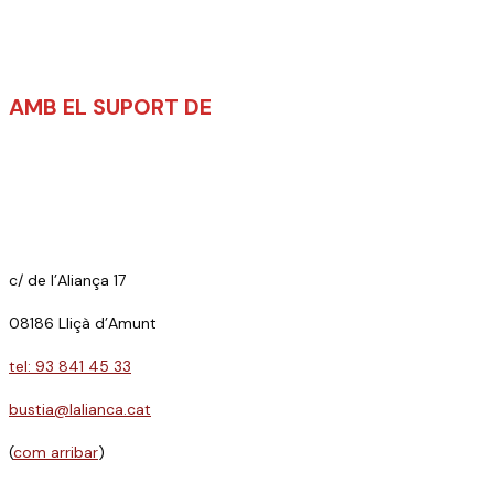
AMB EL SUPORT DE
c/ de l’Aliança 17
08186 Lliçà d’Amunt
tel: 93 841 45 33
bustia@lalianca.cat
(
com arribar
)