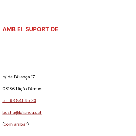
AMB EL SUPORT DE
c/ de l’Aliança 17
08186 Lliçà d’Amunt
tel: 93 841 45 33
bustia@lalianca.cat
(
com arribar
)